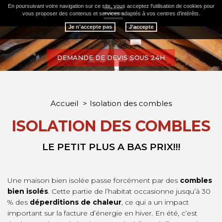
En poursuivant votre navigation sur ce site, vous acceptez l'utilisation de cookies pour
Toggle
vous proposer des contenus et services adaptés à vos centres d'intérêts.
navigation
Je n'accepte pas
DEMANDE DE DEVIS SOUS 24H
Accueil
Isolation des combles
ISOLATION DES COMBLES
LE PETIT PLUS A BAS PRIX!!!
Une maison bien isolée passe forcément par des
combles
bien isolés
. Cette partie de l’habitat occasionne jusqu’à 30
% des
déperditions de chaleur
, ce qui a un impact
important sur la facture d’énergie en hiver. En été, c’est