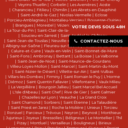
Veyrins-Thuellin
Corbelin
Les Avenières
Aoste
Charancieu
Fitilieu
Chimilin
Les Abrets-en-Dauphiné
Saint-André-le-Gaz
Nivolas-Vermelle
Eclose
Porcieu-Amblagnieu
Montalieu-Vercieu
Bouvesse-Quirieu
Brangues
Morestel
Vézeronce-Curtin
Dolomieu
VOTRE DEVIS SOUS 48H
La Tour-du-Pin
Saint-Clair-de-la-Tour
La Bâtie-Montgascon
Soucieu-en-Jarrest
Saint-Andéol-le-Château
Saint-Jean-de-Touslas
Neuville-sur-Saône
Sathonay-Camp
CONTACTEZ-NOUS
Albigny-sur-Saône
Fleurieu-sur-Saône
Fontaines-sur-Saône
Caluire-et-Cuire
Vaulx-en-Velin
Saint-Bonnet-de-Mure
Saint-Fons
Ambronay
Bettant
La Boisse
La Valbonne
Saint-Jean-de-Niost
Saint-Maurice-de-Gourdans
Villieu-Loyes-Mollon
Saint-Marcel
Saint-Martin-du-Mont
Saint-Nizier-le-Désert
Villette-sur-Ain
Saint-Vulbas
Villars-les-Dombes
Firminy
Saint Romain le Puy
L'Horme
Diémoz
Saint Quentin Fallavier
Villefontaine
Vaulx Milieu
La Verpillière
Bourgoin Jallieu
Saint Marcel Bel Accueil
L'Isle d'Abeau
Saint Chef
Rive de Gier
Saint Galmier
Chazelles sur Lyon
Veauche
La Grand Croix
Saint Chamond
Sorbiers
Saint Étienne
La Talaudière
Saint Priest en Jarez
Roche la Molière
Unieux
Torcieu
Ronzuel
Parcieux
Trévoux
Neyron
Beynost
Monthieux
Jujurieux
Joyeux
Bressolles
Béligneux
Le Montellier
Thil
Pizay
Montluel
Versailleux
Bouligneux
Birieux