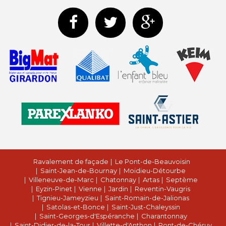
Ravalement de façade
Le Pont-de-Beauvoisin
Saint-Jean-de-Bournay
Moidieu-Détourbe
Villeneuve-de-Marc
Chatonnay
Artas
Septème
Eyzin-Pinet
Vienne
Jardin
Reventin-Vaugris
Tignieu-Jameyzieu
Saint-Romain-de-Jalionas
Satolas-et-Bonce
Saint-Just-Chaleyssin
Saint-Georges-d'Espéranche
Charantonnay
Saint-Didier-de-la-Tour
Villette-d'Anthon
Pont-de-Chéruy