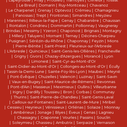
Lapeyrouse
Priay
Proulieu
Tramoyes
Civrieux
Tossiat
Le Breuil
Domarin
Ruy-Montceau
Chavanoz
Le Charpenet
Grenay
Optevoz
Crémieu
Chamagnieu
Panossas
Trept
Frontonas
Simandres
Meyzieu
Marennes
Rillieux-la-Pape
Genay
Chabanière
Chaussan
Rontalon
Condrieu
Dommartin
Pollionnay
Vaugneray
Brindas
Messimy
Yzeron
Chaponost
Brignais
Montagny
Millery
Taluyers
Mornant
Ternay
Décines-Charpieu
Pusignan
Sérézin-du-Rhône
Chaponnay
Feyzin
Mions
Pierre-Bénite
Saint-Priest
Fleurieux-sur-l'Arbresle
L'Arbresle
Quincieux
Saint-Genis-les-Ollières
Francheville
Grigny
Givors
Chazay-d'Azergues
Morancé
Lyon
Limonest
Saint-Cyr-au-Mont-d'Or
Saint-Didier-au-Mont-d'Or
Collonges-au-Mont-d'Or
Écully
Tassin-la-Demi-Lune
Sainte-Foy-lès-Lyon
Maubec
Meyrié
Pont-Évêque
Chuzelles
Valencin
Luzinay
Saint-Savin
Vaux-en-Bugey
Saint-Maurice-de-Rémens
Revonnas
Pont-d'Ain
Massieux
Meximieux
Oullins
Villeurbanne
Irigny
Dardilly
Toussieu
Bron
Corbas
Communay
Thurins
Saint-Pierre-de-Chandieu
Saint-Genis-Laval
Cailloux-sur-Fontaines
Saint-Laurent-de-Mure
Miribel
Cessieu
Heyrieux
Vénissieux
Orliénas
Solaize
Mionnay
Ambérieux
Jonage
Blyes
Éveux
Genas
Lagnieu
Chassagny
Craponne
Vourles
Passins
Souclin
Soleymieu
Chassieu
Ambutrix
Serpaize
Vernaison