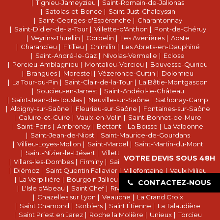
Tignieu-Jameyzieu
Saint-Romain-de-Jalionas
Satolas-et-Bonce
Saint-Just-Chaleyssin
Saint-Georges-d'Espéranche
Charantonnay
Saint-Didier-de-la-Tour
Villette-d'Anthon
Pont-de-Chéruy
Veyrins-Thuellin
Corbelin
Les Avenières
Aoste
Charancieu
Fitilieu
Chimilin
Les Abrets-en-Dauphiné
Saint-André-le-Gaz
Nivolas-Vermelle
Eclose
Porcieu-Amblagnieu
Montalieu-Vercieu
Bouvesse-Quirieu
Brangues
Morestel
Vézeronce-Curtin
Dolomieu
La Tour-du-Pin
Saint-Clair-de-la-Tour
La Bâtie-Montgascon
Soucieu-en-Jarrest
Saint-Andéol-le-Château
Saint-Jean-de-Touslas
Neuville-sur-Saône
Sathonay-Camp
Albigny-sur-Saône
Fleurieu-sur-Saône
Fontaines-sur-Saône
Caluire-et-Cuire
Vaulx-en-Velin
Saint-Bonnet-de-Mure
Saint-Fons
Ambronay
Bettant
La Boisse
La Valbonne
Saint-Jean-de-Niost
Saint-Maurice-de-Gourdans
Villieu-Loyes-Mollon
Saint-Marcel
Saint-Martin-du-Mont
Saint-Nizier-le-Désert
Villette-sur-Ain
Saint-Vulbas
VOTRE DEVIS SOUS 48H
Villars-les-Dombes
Firminy
Saint Romain le Puy
L'Horme
Diémoz
Saint Quentin Fallavier
Villefontaine
Vaulx Milieu
La Verpillière
Bourgoin Jallieu
Saint Marcel Bel Accueil
CONTACTEZ-NOUS
L'Isle d'Abeau
Saint Chef
Rive de Gier
Saint Galmier
Chazelles sur Lyon
Veauche
La Grand Croix
Saint Chamond
Sorbiers
Saint Étienne
La Talaudière
Saint Priest en Jarez
Roche la Molière
Unieux
Torcieu