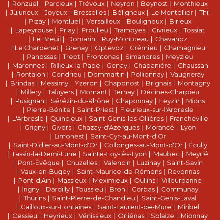
Ronzuel
Parcieux
Trévoux
Neyron
Beynost
Monthieux
Jujurieux
Joyeux
Bressolles
Béligneux
Le Montellier
Thil
Pizay
Montluel
Versailleux
Bouligneux
Birieux
Lapeyrouse
Priay
Proulieu
Tramoyes
Civrieux
Tossiat
Le Breuil
Domarin
Ruy-Montceau
Chavanoz
Le Charpenet
Grenay
Optevoz
Crémieu
Chamagnieu
Panossas
Trept
Frontonas
Simandres
Meyzieu
Marennes
Rillieux-la-Pape
Genay
Chabanière
Chaussan
Rontalon
Condrieu
Dommartin
Pollionnay
Vaugneray
Brindas
Messimy
Yzeron
Chaponost
Brignais
Montagny
Millery
Taluyers
Mornant
Ternay
Décines-Charpieu
Pusignan
Sérézin-du-Rhône
Chaponnay
Feyzin
Mions
Pierre-Bénite
Saint-Priest
Fleurieux-sur-l'Arbresle
L'Arbresle
Quincieux
Saint-Genis-les-Ollières
Francheville
Grigny
Givors
Chazay-d'Azergues
Morancé
Lyon
Limonest
Saint-Cyr-au-Mont-d'Or
Saint-Didier-au-Mont-d'Or
Collonges-au-Mont-d'Or
Écully
Tassin-la-Demi-Lune
Sainte-Foy-lès-Lyon
Maubec
Meyrié
Pont-Évêque
Chuzelles
Valencin
Luzinay
Saint-Savin
Vaux-en-Bugey
Saint-Maurice-de-Rémens
Revonnas
Pont-d'Ain
Massieux
Meximieux
Oullins
Villeurbanne
Irigny
Dardilly
Toussieu
Bron
Corbas
Communay
Thurins
Saint-Pierre-de-Chandieu
Saint-Genis-Laval
Cailloux-sur-Fontaines
Saint-Laurent-de-Mure
Miribel
Cessieu
Heyrieux
Vénissieux
Orliénas
Solaize
Mionnay