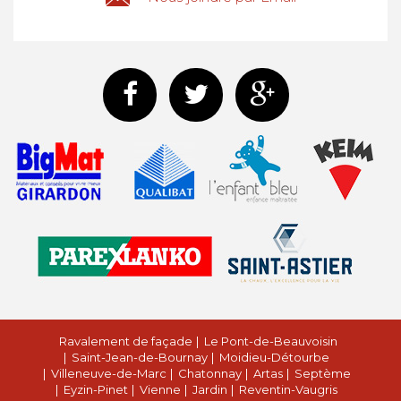
Ravalement de façade
Le Pont-de-Beauvoisin
Saint-Jean-de-Bournay
Moidieu-Détourbe
Villeneuve-de-Marc
Chatonnay
Artas
Septème
Eyzin-Pinet
Vienne
Jardin
Reventin-Vaugris